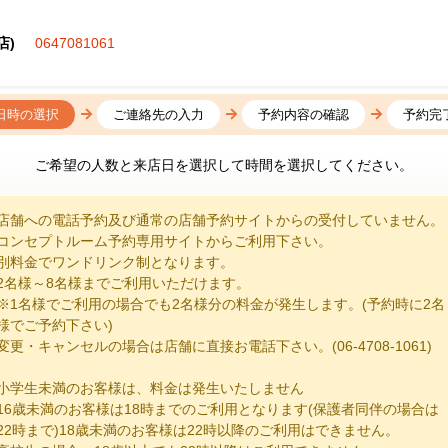
店)
0647081061
日時の選択
ご連絡先の入力
予約内容の確認
予約完
ご希望の人数と来店日を選択して時間を選択してください。
店舗への電話予約及び通常の店舗予約サイトからの受付していません。
コンセプトルーム予約専用サイトからご利用下さい。
別料金でワンドリンク制となります。
2名様～8名様までご利用いただけます。
※1名様でご利用の場合でも2名様分の料金が発生します。(予約時に2名
様でご予約下さい)
変更・キャンセルの場合は店舗に直接お電話下さい。(06-4708-1061)
小学生未満のお客様は、料金は発生いたしません
16歳未満のお客様は18時までのご利用となります(保護者同伴の場合は
22時まで)18歳未満のお客様は22時以降のご利用はできません。